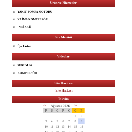
Ürün ve Hizmetler
YAKIT POMPA MOTORU
KLİMA KOMPRESÖR
İNCİ AKÜ
Site Menüsü
Üye Listesi
Videolar
SERUM 46
KOMPRESÖR
Site Haritası
Site Haritası
Takvim
<<
Ağustos 2026
>>
P
S
Ç
P
C
C
P
1
2
3
4
5
6
7
8
9
10
11
12
13
14
15
16
17
18
19
20
21
22
23