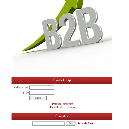
Üyelik Girişi
Kullanıcı adı
Şifre
Parolamı unuttum
Üye olmak istiyorum
Ürün Ara
Detaylı Ara